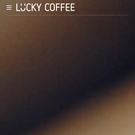
Чернігівська
мережа
кав’ярень