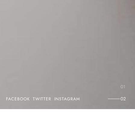
FACEBOOK
TWITTER
INSTAGRAM
L
u
c
k
y
C
o
f
f
e
e